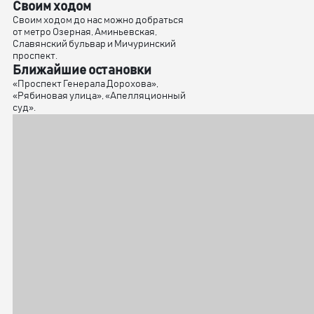
Своим ходом
Своим ходом до нас можно добраться
от метро Озерная, Аминьевская,
Славянский бульвар и Мичуринский
проспект.
Ближайшие остановки
«Проспект Генерала Дорохова»,
«Рябиновая улица», «Апелляционный
суд».