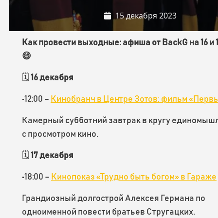
15 декабря 2023
Как провести выходные: афиша от BackG на 16 и 
😄
🗓
16 декабря
•12:00 –
Кинобранч в Центре Зотов: фильм «Первы
Камерный субботний завтрак в кругу единомыш
с просмотром кино.
🗓
17 декабря
•18:00 –
Кинопоказ «Трудно быть богом» в Гараже
Грандиозный долгострой Алексея Германа по
одноименной повести братьев Стругацких.