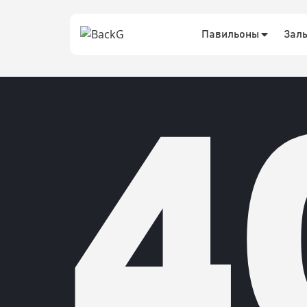
Павильоны
Зал
4