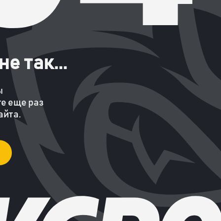
е так...
ы
е еще раз
айта.